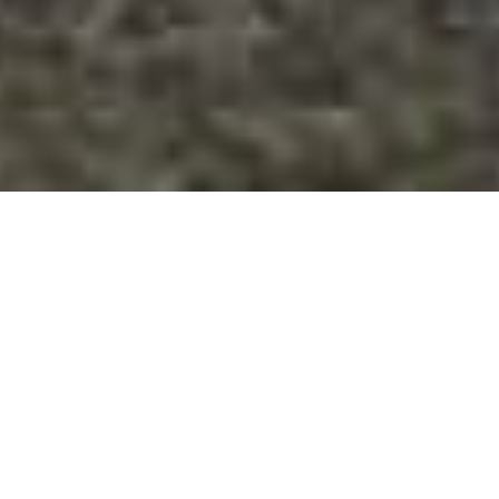
Startseite
Projekte
Zukunftswahlkampf mit Haltung
Mit der Landtagswahl in Sachsen 2019 steht
eine Richtungsentscheidung für die
demokratische Kultur an, auch über die
Landesgrenzen hinaus. Es droht ein
Zweikampf im Zeichen der Angst zwischen