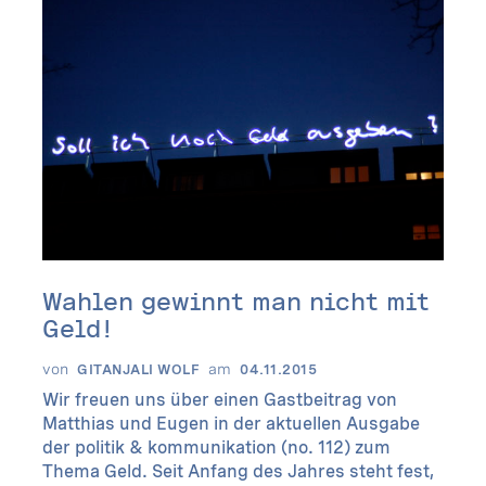
Wahlen gewinnt man nicht mit
Geld!
von
am
GITANJALI WOLF
04.11.2015
Wir freuen uns über einen Gastbeitrag von
Matthias und Eugen in der aktuellen Ausgabe
der politik & kommunikation (no. 112) zum
Thema Geld. Seit Anfang des Jahres steht fest,