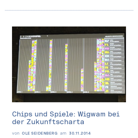
Chips und Spiele: Wigwam bei
der Zukunftscharta
von
am
OLE SEIDENBERG
30.11.2014