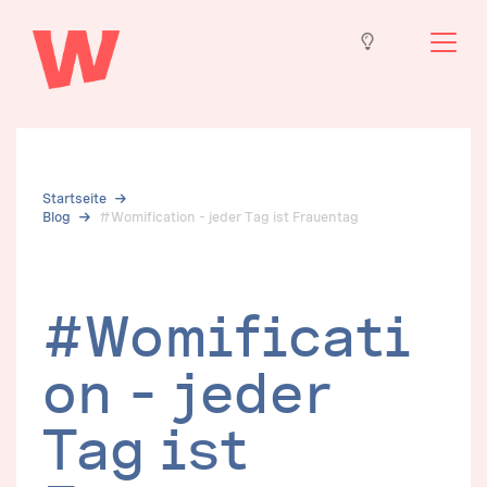
Startseite
Blog
#Womification – jeder Tag ist Frauentag
#Womificati
on – jeder 
Tag ist 