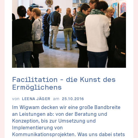
Facilitation – die Kunst des
Ermöglichens
von
am
LEENA JÄGER
25.10.2016
Im Wigwam decken wir eine große Bandbreite
an Leistungen ab: von der Beratung und
Konzeption, bis zur Umsetzung und
Implementierung von
Kommunikationsprojekten. Was uns dabei stets