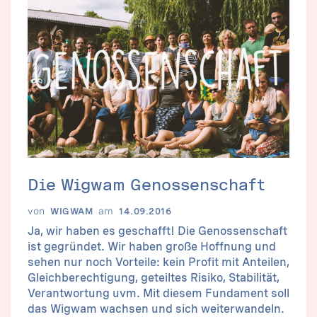
Die Wigwam Genossenschaft
von
am
WIGWAM
14.09.2016
Ja, wir haben es geschafft! Die Genossenschaft
ist gegründet. Wir haben große Hoffnung und
sehen nur noch Vorteile: kein Profit mit Anteilen,
Gleichberechtigung, geteiltes Risiko, Stabilität,
Verantwortung uvm. Mit diesem Fundament soll
das Wigwam wachsen und sich weiterwandeln.