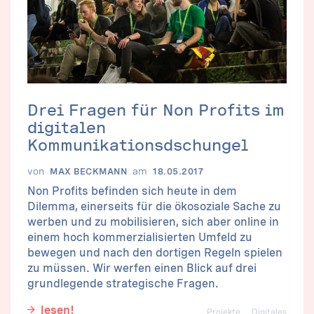
Drei Fragen für Non Profits im
digitalen
Kommunikationsdschungel
von
am
MAX BECKMANN
18.05.2017
Non Profits befinden sich heute in dem
Dilemma, einerseits für die ökosoziale Sache zu
werben und zu mobilisieren, sich aber online in
einem hoch kommerzialisierten Umfeld zu
bewegen und nach den dortigen Regeln spielen
zu müssen. Wir werfen einen Blick auf drei
grundlegende strategische Fragen.
lesen!
Projekte
Digitales