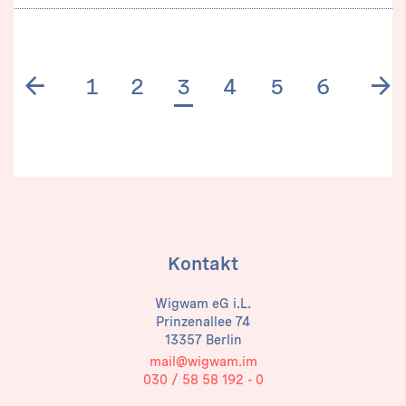
Previous page
N
1
2
3
4
5
6
Kontakt
Wigwam eG i.L.
Prinzenallee 74
13357 Berlin
mail@wigwam.im
030 / 58 58 192 - 0