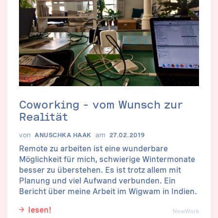
Coworking – vom Wunsch zur
Realität
von
am
ANUSCHKA HAAK
27.02.2019
Remote zu arbeiten ist eine wunderbare
Möglichkeit für mich, schwierige Wintermonate
besser zu überstehen. Es ist trotz allem mit
Planung und viel Aufwand verbunden. Ein
Bericht über meine Arbeit im Wigwam in Indien.
lesen!
NewWork