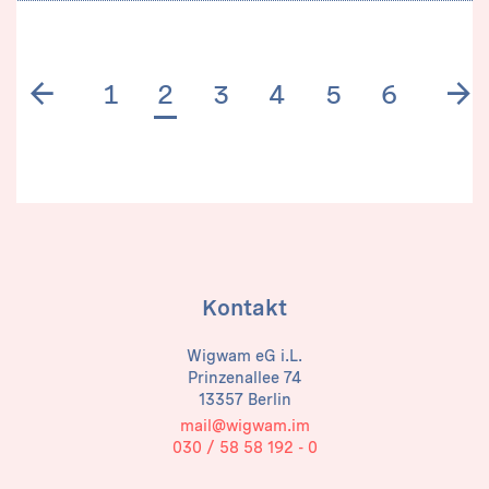
Previous page
N
1
2
3
4
5
6
Kontakt
Wigwam eG i.L.
Prinzenallee 74
13357 Berlin
mail@wigwam.im
030 / 58 58 192 - 0