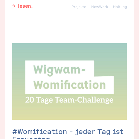
lesen!
Projekte
NewWork
Haltung
#Womification – jeder Tag ist
Frauentag