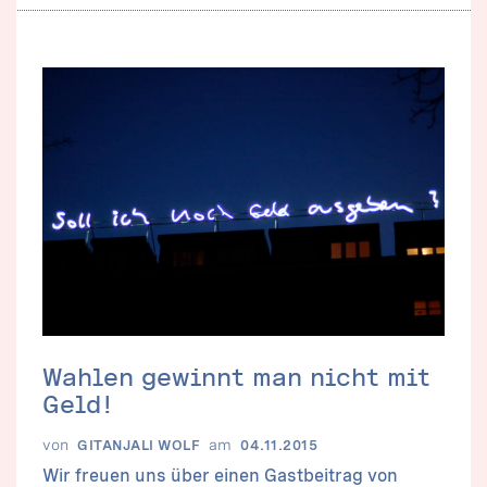
Wahlen gewinnt man nicht mit
Geld!
von
am
GITANJALI WOLF
04.11.2015
Wir freuen uns über einen Gastbeitrag von