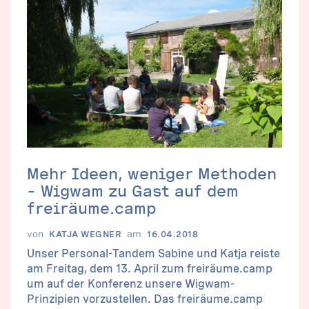
Mehr Ideen, weniger Methoden
– Wigwam zu Gast auf dem
freiräume.camp
von
am
KATJA WEGNER
16.04.2018
Unser Personal-Tandem Sabine und Katja reiste
am Freitag, dem 13. April zum freiräume.camp
um auf der Konferenz unsere Wigwam-
Prinzipien vorzustellen. Das freiräume.camp