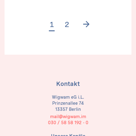
Next page
1
2
Kontakt
Wigwam eG i.L.
Prinzenallee 74
13357 Berlin
mail@wigwam.im
030 / 58 58 192 - 0